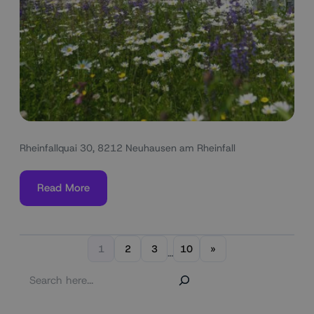
Rheinfallquai 30, 8212 Neuhausen am Rheinfall
Read More
1
2
3
10
»
…