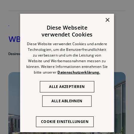
×
.
Diese Webseite
verwendet Cookies
WBZ Holzweid
Diese Website verwendet Cookies und andere
Technologien, um die Benutzerfreundlichkeit
Desiree Kaufmann
July 8, 2025
zu verbessern und um die Leistung von
Website und Werbemassnahmen messen zu
können. Weitere Informationen entnehmen Sie
bitte unserer
Datenschutzerklärung.
ALLE AKZEPTIEREN
ALLE ABLEHNEN
COOKIE EINSTELLUNGEN